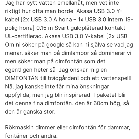
Jag har bytt vatten emellanåt, men vet inte
riktigt hur ofta man borde Akasa USB 3.0 Y-
kabel [2x USB 3.0 A hona – 1x USB 3.0 intern 19-
polig hona] 0.15 m Svart guldpläterad kontakt
UL-certifierad. Akasa USB 3.0 Y-kabel [2x USB
Om ni söker på google så kan ni själva se vad jag
menar, säker man på dimlampor så dominerar vi
men söker man på dimfontän som det
egentligen heter så Jag önskar mig en
DIMFONTÄN till trädgården! och ett vattenspel!!
Nå, jag kanske inte får mina önskningar
uppfyllda, men jag blir inspirerad I paketet blir
det denna fina dimfontän. den är 60cm hög, så
den är ganska stor.
Rökmaskin dimmer eller dimfontän för dammar,
fontäner och andra.