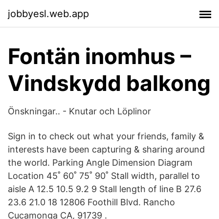
jobbyesl.web.app
Fontän inomhus –
Vindskydd balkong
Önskningar.. - Knutar och Löplinor
Sign in to check out what your friends, family &
interests have been capturing & sharing around
the world. Parking Angle Dimension Diagram
Location 45˚ 60˚ 75˚ 90˚ Stall width, parallel to
aisle A 12.5 10.5 9.2 9 Stall length of line B 27.6
23.6 21.0 18 12806 Foothill Blvd. Rancho
Cucamonga CA, 91739 .