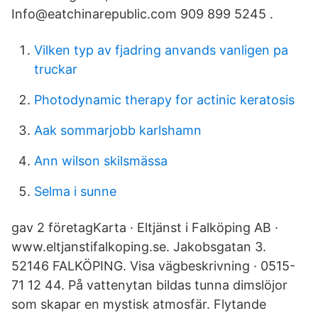
Info@eatchinarepublic.com 909 899 5245 .
Vilken typ av fjadring anvands vanligen pa
truckar
Photodynamic therapy for actinic keratosis
Aak sommarjobb karlshamn
Ann wilson skilsmässa
Selma i sunne
gav 2 företagKarta · Eltjänst i Falköping AB ·
www.eltjanstifalkoping.se. Jakobsgatan 3.
52146 FALKÖPING. Visa vägbeskrivning · 0515-
71 12 44. På vattenytan bildas tunna dimslöjor
som skapar en mystisk atmosfär. Flytande