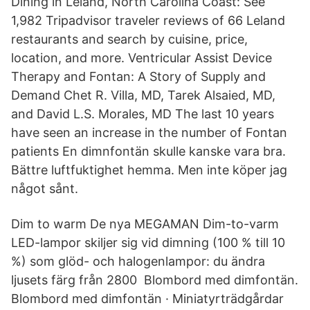
Dining in Leland, North Carolina Coast: See
1,982 Tripadvisor traveler reviews of 66 Leland
restaurants and search by cuisine, price,
location, and more. Ventricular Assist Device
Therapy and Fontan: A Story of Supply and
Demand Chet R. Villa, MD, Tarek Alsaied, MD,
and David L.S. Morales, MD The last 10 years
have seen an increase in the number of Fontan
patients En dimnfontän skulle kanske vara bra.
Bättre luftfuktighet hemma. Men inte köper jag
något sånt.
Dim to warm De nya MEGAMAN Dim-to-varm
LED-lampor skiljer sig vid dimning (100 % till 10
%) som glöd- och halogenlampor: du ändra
ljusets färg från 2800 Blombord med dimfontän.
Blombord med dimfontän · Miniatyrträdgårdar