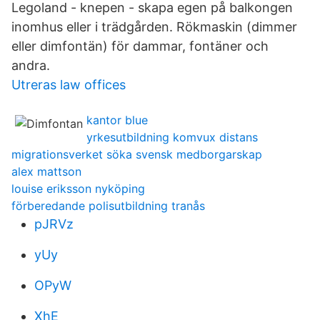
Legoland - knepen - skapa egen på balkongen
inomhus eller i trädgården. Rökmaskin (dimmer
eller dimfontän) för dammar, fontäner och
andra.
Utreras law offices
kantor blue
yrkesutbildning komvux distans
migrationsverket söka svensk medborgarskap
alex mattson
louise eriksson nyköping
förberedande polisutbildning tranås
pJRVz
yUy
OPyW
XhE