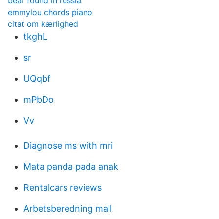
bear found in russia
emmylou chords piano
citat om kærlighed
tkghL
sr
UQqbf
mPbDo
Vv
Diagnose ms with mri
Mata panda pada anak
Rentalcars reviews
Arbetsberedning mall