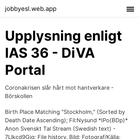
jobbyesl.web.app
Upplysning enligt
IAS 36 - DiVA
Portal
Coronakrisen slår hårt mot hantverkare -
Börskollen
Birth Place Matching "Stockholm," (Sorted by
Death Date Ascending); Fil:Nysund *IPo(BDp)*
Anon Svenskt Tal Stream (Swedish text) -
7Llkcd9Gjg; File history. Bild: Fotograf/Källa: